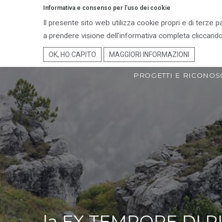
Informativa e consenso per l'uso dei cookie
Il presente sito web utilizza cookie propri e di terze p
ENTE PARCO
TER
a prendere visione dell'informativa completa cliccando
OK, HO CAPITO
MAGGIORI INFORMAZIONI
PROGETTI E RICONOS
la EX TEMPORE DI P