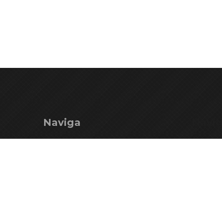
Naviga
Navi
Ente Parco
Mercha
Territorio
Istituzi
Vivi il Parco
Istituzio
Il Parco consiglia
Partner
Il Parco per i Giovani
Contatt