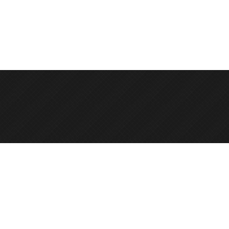
e.it
ie@cert.spin.it