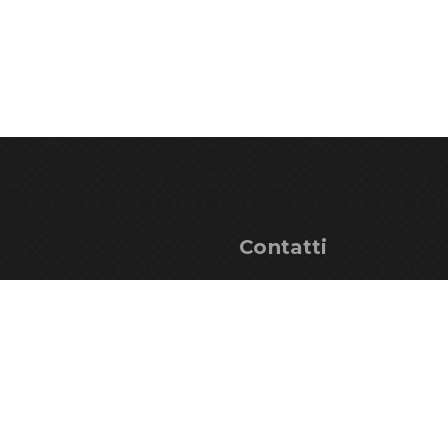
ga
Contatti
ndising
+39 0433 53534
onale
info@parcoprealpigiuli
ni
PEC: parcoprealpigiul
 del Parco
Piazza del Tiglio, 3
aci
Fraz. Prato Resia