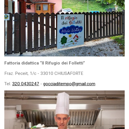
Fattoria didattica “Il Rifugio dei Folletti”
Fraz. Peceit, 1/c - 33010 CHIUSAFORTE
Tel.
320 0430247
-
gocciaditempo@gmail.com