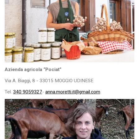
Azienda agricola “Pociat”
Via A. Biaggi, 8 - 33015 MOGGIO UDINESE
Tel.
340 9059327
-
anna.moretti.it@gmail.com