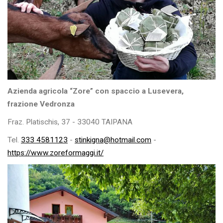
Azienda agricola “Zore” con spaccio a Lusevera,
frazione Vedronza
Fraz. Platischis, 37 - 33040 TAIPANA
Tel.
333 4581123
-
stinkigna@hotmail.com
-
https://www.zoreformaggi.it/