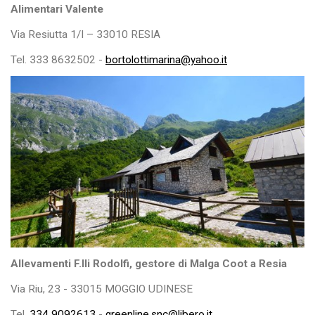
Alimentari Valente
Via Resiutta 1/I – 33010 RESIA
Tel. 333 8632502 -
bortolottimarina@yahoo.it
Allevamenti F.lli Rodolfi, gestore di Malga Coot a Resia
Via Riu, 23 - 33015 MOGGIO UDINESE
Tel.
334 9092613
-
greenline.snc@libero.it