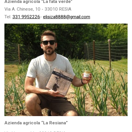
Azienda agricola “La fata verde”
Via A. Chinese, 10 - 33010 RESIA
Tel.
331 9952226
-
elisiza8888@gmail.com
Azienda agricola “La Resiana”