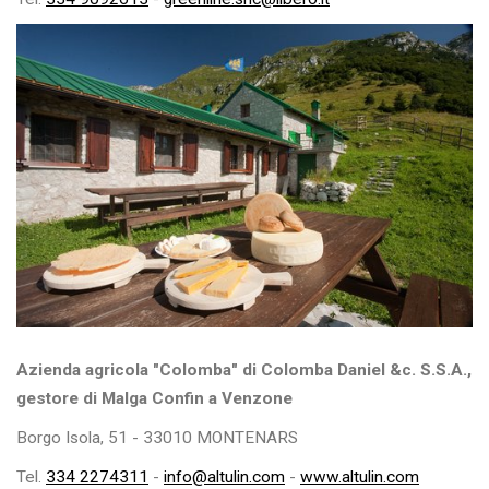
Azienda agricola "Colomba" di Colomba Daniel &c. S.S.A.,
gestore di Malga Confin a Venzone
Borgo Isola, 51 - 33010 MONTENARS
Tel.
334 2274311
-
info@altulin.com
-
www.altulin.com