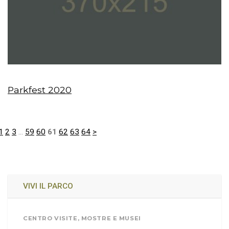
Parkfest 2020
1
2
3
...
59
60
61
62
63
64
>
VIVI IL PARCO
CENTRO VISITE, MOSTRE E MUSEI